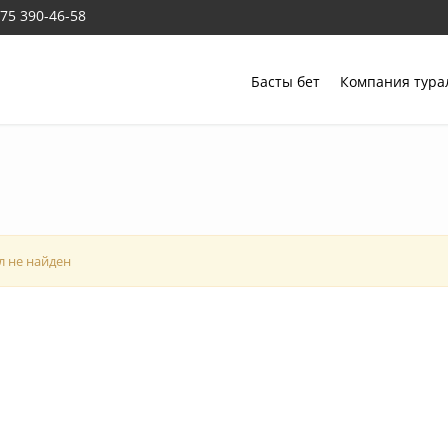
775 390-46-58
Басты бет
Компания тур
л не найден