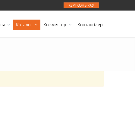
КЕРІ ҚОҢЫРАУ
алы
Каталог
Кызметтер
Контактілер