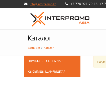
+7 778 921-70-16; +7 
info@interpromo.kz
Каталог
Басты бет
Каталог
ПЛУНЖЕРЛІ СОРҒЫЛАР
Разде
ҚЫСЫМДЫ ШАЙҒЫШТАР