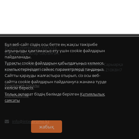
Бұл веб-сайт сіздің осы бетте ең жақсы тәжірибе
© 2022 Interpromo ASIA LLC
алуыңызды қамтамасыз ету үшін cookie файлдарын
Барлық құқықтар сақталған.
пайдаланады.
Тұрақты cookie файлдарын қабылдағыңыз келмесе,
Казахстан, город НуҚазақстан, Нұр-Сұлтан қаласы, Сарыарқа
компьютеріңіздегі сәйкес параметрлерді таңдаңыз.
ауданы, Бейбітшілік көшесі, 14 үй, 908 кеңсе, индекс Z10K8H7
Сайтты қарауды жалғастыра отырып, сіз осы веб-
сайтта cookie файлдарын пайдалануға жанама түрде
Компания туралы
келісім бересіз.
Толық ақпарат біздің бөлімде берілген
Құпиялылық
Жаңалықтар
саясаты
info@interpromo.kz
жабық