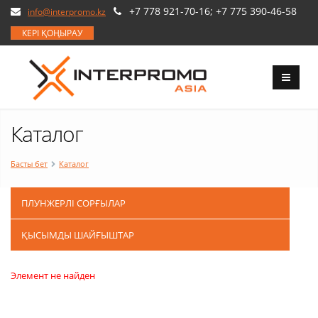
+7 778 921-70-16; +7 775 390-46-58
info@interpromo.kz
КЕРІ ҚОҢЫРАУ
Каталог
Басты бет
Каталог
ПЛУНЖЕРЛІ СОРҒЫЛАР
ҚЫСЫМДЫ ШАЙҒЫШТАР
Элемент не найден