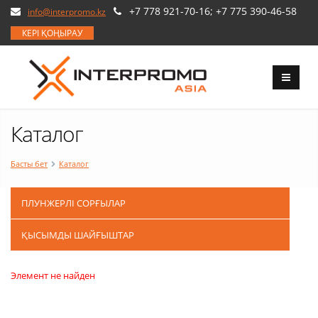
+7 778 921-70-16; +7 775 390-46-58
info@interpromo.kz
КЕРІ ҚОҢЫРАУ
Каталог
Басты бет
Каталог
ПЛУНЖЕРЛІ СОРҒЫЛАР
ҚЫСЫМДЫ ШАЙҒЫШТАР
Элемент не найден