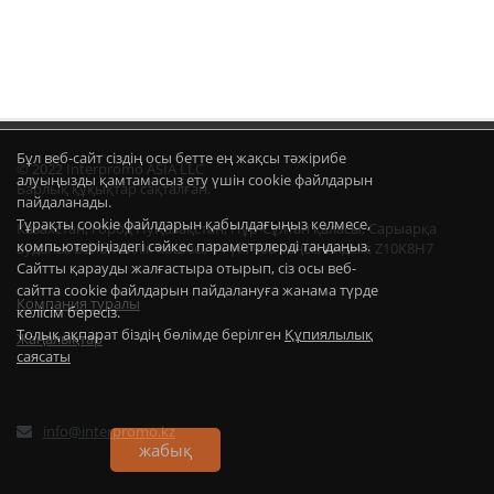
Бұл веб-сайт сіздің осы бетте ең жақсы тәжірибе
© 2022 Interpromo ASIA LLC
алуыңызды қамтамасыз ету үшін cookie файлдарын
Барлық құқықтар сақталған.
пайдаланады.
Тұрақты cookie файлдарын қабылдағыңыз келмесе,
Казахстан, город НуҚазақстан, Нұр-Сұлтан қаласы, Сарыарқа
компьютеріңіздегі сәйкес параметрлерді таңдаңыз.
ауданы, Бейбітшілік көшесі, 14 үй, 908 кеңсе, индекс Z10K8H7
Сайтты қарауды жалғастыра отырып, сіз осы веб-
сайтта cookie файлдарын пайдалануға жанама түрде
Компания туралы
келісім бересіз.
Толық ақпарат біздің бөлімде берілген
Құпиялылық
Жаңалықтар
саясаты
info@interpromo.kz
жабық