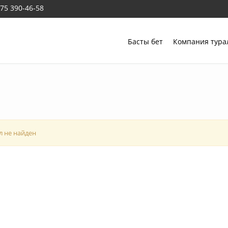
775 390-46-58
Басты бет
Компания тур
л не найден