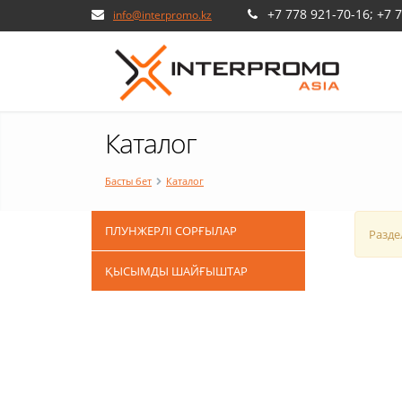
+7 778 921-70-16; +7 
info@interpromo.kz
Каталог
Басты бет
Каталог
ПЛУНЖЕРЛІ СОРҒЫЛАР
Разде
ҚЫСЫМДЫ ШАЙҒЫШТАР