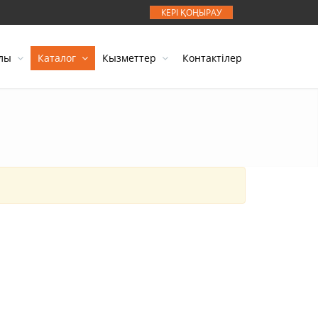
КЕРІ ҚОҢЫРАУ
алы
Каталог
Кызметтер
Контактілер